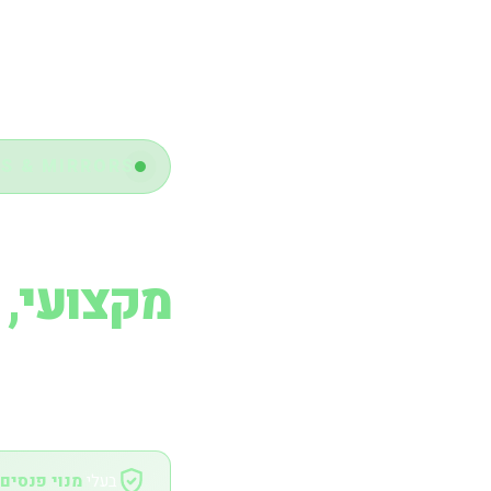
LIGHTS & MIRRORS · פנס
פנסים ומ
מקצועי, 
עיוורון. בעלי מנוי — ש
בעלי
מנוי פנסים 