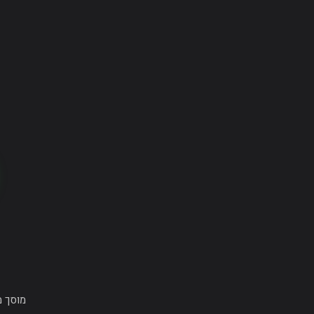
מוסך מורשה Tesla עולמית · פחחות, צבע,