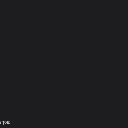
מוסך מורשה Tesla עולמית · פחחות, צבע,